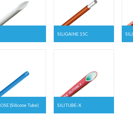
SILIGAINE 15C
SIL
OSE (Silicone Tube)
SILITUBE-X