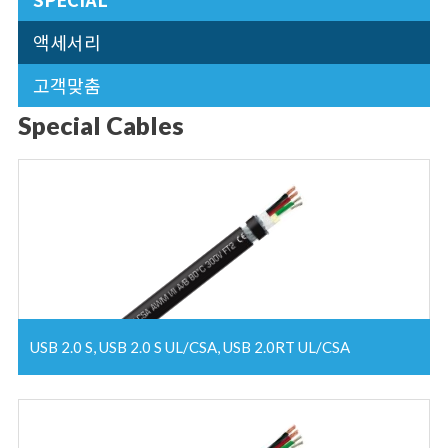
액세서리
고객맞춤
Special Cables
USB 2.0 S, USB 2.0 S UL/CSA, USB 2.0RT UL/CSA