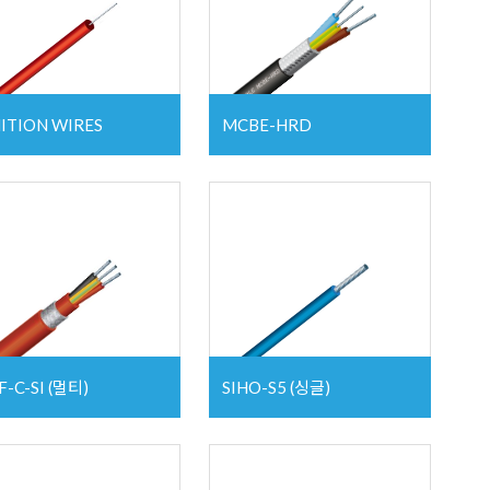
ITION WIRES
MCBE-HRD
F-C-SI (멀티)
SIHO-S5 (싱글)