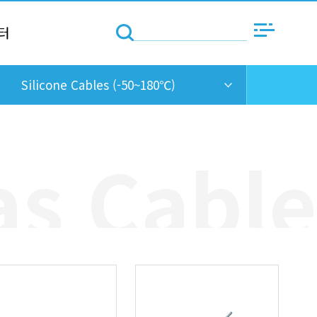
터
Silicone Cables (-50~180℃)