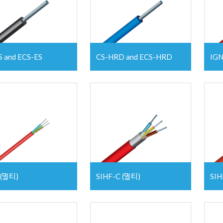
S and ECS-ES
CS-HRD and ECS-HRD
IGN
 (멀티)
SIHF-C (멀티)
SIH