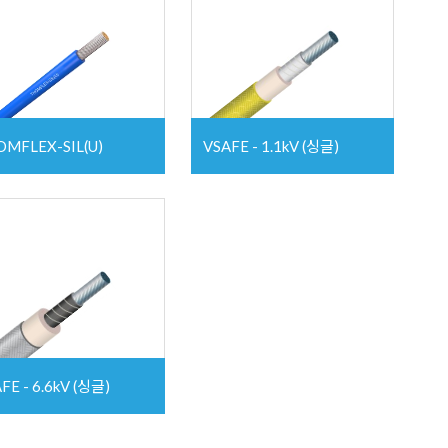
MFLEX-SIL(U)
VSAFE - 1.1kV (싱글)
FE - 6.6kV (싱글)