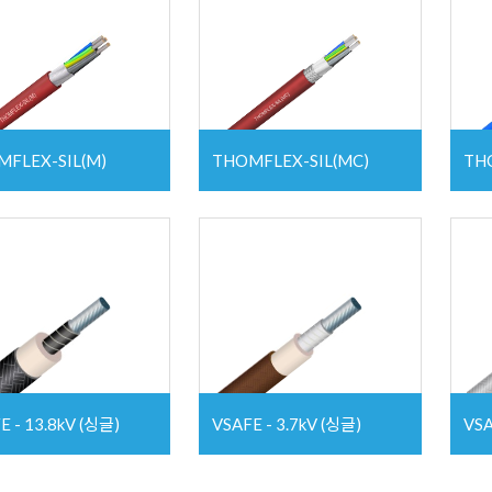
FLEX-SIL(M)
THOMFLEX-SIL(MC)
THO
E - 13.8kV (싱글)
VSAFE - 3.7kV (싱글)
VSA