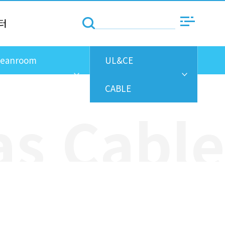
터
leanroom
UL&CE
ables
CABLE